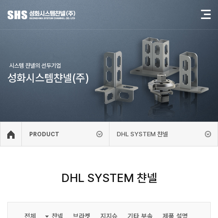
시스템 챤넬의 선두기업
성화시스템챤넬(주)
DHL SYSTEM 챤넬
PRODUCT
DHL SYSTEM 챤넬
전체
챤넬
브라켓
지지슈
기타 부속
제품 설명