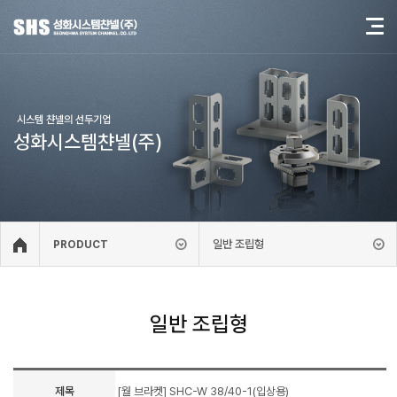
시스템 챤넬의 선두기업
성화시스템챤넬(주)
일반 조립형
PRODUCT
일반 조립형
제목
[월 브라켓] SHC-W 38/40-1(입상용)