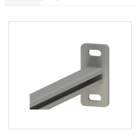
-
-
-
-
-