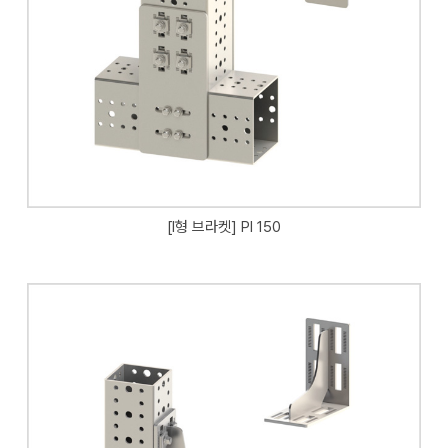
[I형 브라켓] PI 150