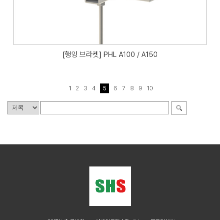
[행잉 브라켓] PHL A100 / A150
1
2
3
4
5
6
7
8
9
10