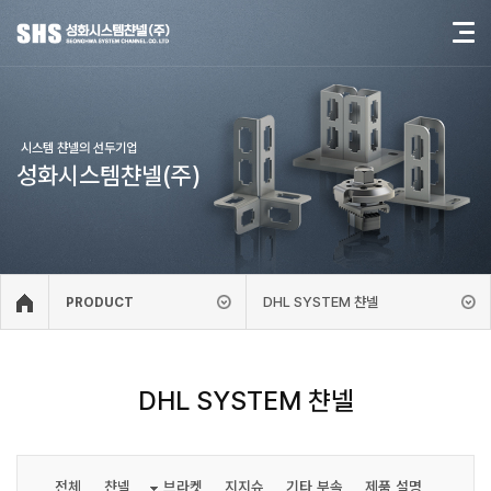
시스템 챤넬의 선두기업
성화시스템챤넬(주)
DHL SYSTEM 챤넬
PRODUCT
DHL SYSTEM 챤넬
전체
챤넬
브라켓
지지슈
기타 부속
제품 설명