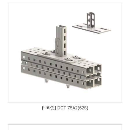
[브라켓] DCT 75A2(62S)