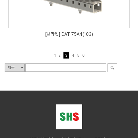
[브라켓] DAT 75A4(103)
1
2
3
4
5
6