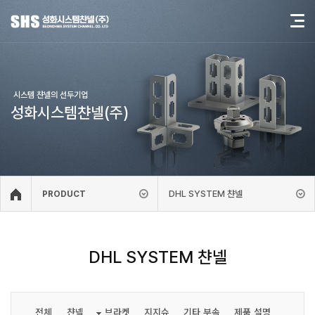
시스템 챤넬의 선두기업
성화시스템챤넬(주)
DHL SYSTEM 챤넬
PRODUCT
DHL SYSTEM 챤넬
전체
챤넬
브라켓
지지슈
기타 부속
제품 설명