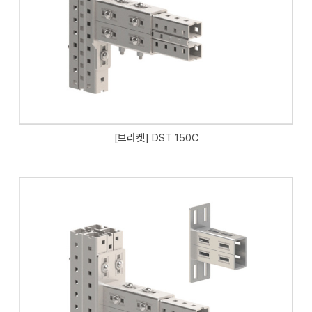
[브라켓] DST 150C