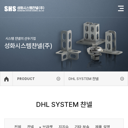
시스템 챤넬의 선두기업
성화시스템챤넬(주)
DHL SYSTEM 챤넬
PRODUCT
DHL SYSTEM 챤넬
전체
챤넬
브라켓
지지슈
기타 부속
제품 설명