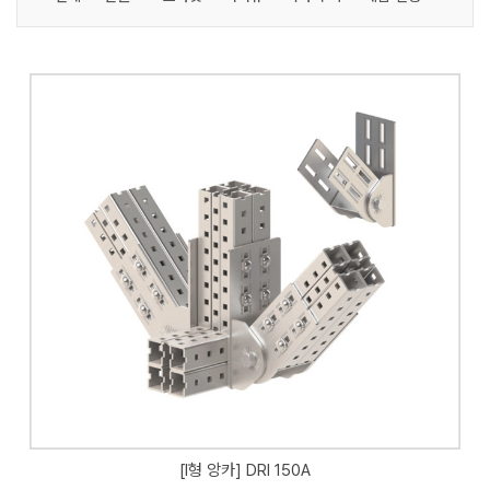
[I형 앙카] DRI 150A