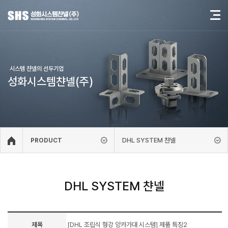
시스템 챤넬의 선두기업
성화시스템챤넬(주)
DHL SYSTEM 챤넬
PRODUCT
DHL SYSTEM 챤넬
제목
[DHL 조립식 형강 앙카가대 시스템] 제품 특징2