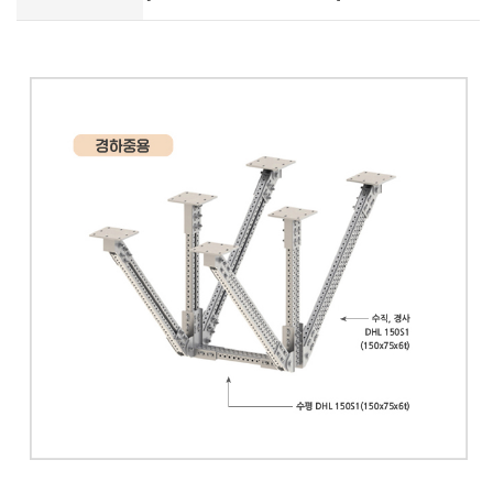
-
-
-
-
-