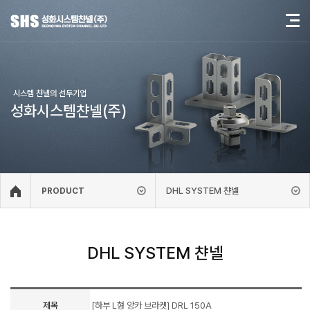
시스템 챤넬의 선두기업
성화시스템챤넬(주)
DHL SYSTEM 챤넬
PRODUCT
DHL SYSTEM 챤넬
제목
[하부 L형 앙카 브라켓] DRL 150A