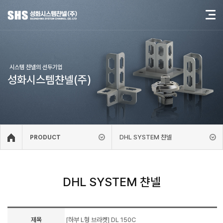
시스템 챤넬의 선두기업
성화시스템챤넬(주)
DHL SYSTEM 챤넬
PRODUCT
DHL SYSTEM 챤넬
제목
[하부 L형 브라켓] DL 150C