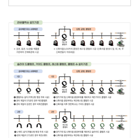
-
-
-