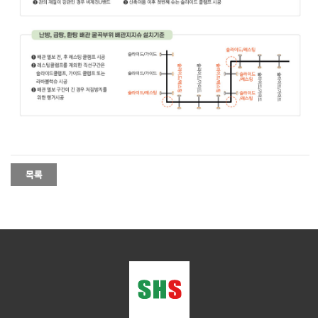
-
-
-