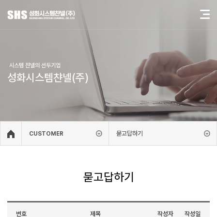
시스템 챤넬의 선두기업
성화시스템챤넬(주)
묻고답하기
CUSTOMER
묻고답하기
번호
제목
작성자
작성일