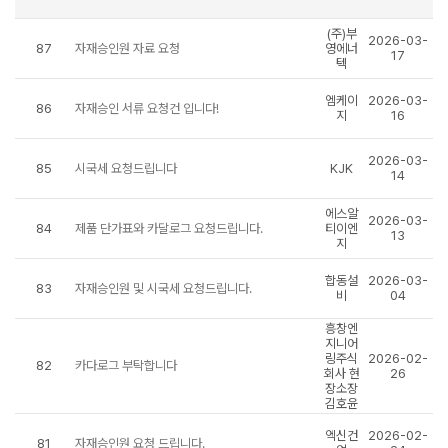
(주)부
2026-03-
87
자재승인원 자료 요청
영에너
17
텍
엠케이
2026-03-
86
자재승인 서류 요청건 입니다!
지
16
2026-03-
85
시국세 요청드립니다
KJK
14
에스알
2026-03-
84
제품 단가표와 카달로그 요청드립니다.
티이엔
13
지
합동설
2026-03-
83
자재승인원 및 시국세 요청드립니다.
비
04
흥창엔
지니어
링주식
2026-02-
82
카다로그 부탁합니다
회사 현
26
장소장
김호윤
엑신건
2026-02-
81
자재승인원 요청 드립니다.