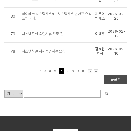
업
24
하이테크 시스템찬넬/HL시스템찬넬 단가표 요청
지엘이
2026-02-
80
드립니다.
엔에스
20
2026-02-
79
시스템찬넬 승인서류 요청 건
이영훈
12
김효원
2026-02-
78
시스템찬넬 자재승인서류 요청
차장
10
1
2
3
4
5
6
7
8
9
10